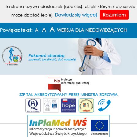
MENU
Ta strona używa ciasteczek (cookies), dzięki którym nasz serwis
Dowiedz się więcej
Rozumiem
może działać lepiej.
KONTAKT
MAPA STRONY
A
A
Powiększ tekst:
A
WERSJA DLA NIEDOWIDZĄCYCH
SZPITAL AKREDYTOWANY PRZEZ MINISTRA ZDROWIA