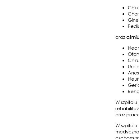
Chiru
Chor
Gine
Pedi
oraz
ośmi
Neon
Otor
Chir
Urol
Anest
Neur
Geri
Rehab
W szpitalu
rehabilit
oraz prac
W szpitalu
medyczneg
osobom zna