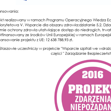
ansowania:
ekt realizowany w ramach Programu Operacyjnego Wiedza Ed
riorytetowa V. Wsparcie dla obszaru zdrowia;działanie 5.2. Dzi
emie ochrony zdrowia ułatwiające dostęp do niedrogich, trwał
łfinansowany ze środków Unii Europejskiej w ramach Europej
ansowanie projektu z UE: 12 638 788,93 zł.
 Staszowie uczestniczy w projekcie "Wsparcie szpitali we wdra
części " Zarządzanie Bezpieczeńs