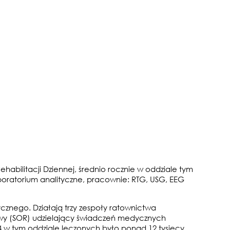
habilitacji Dziennej, średnio rocznie w oddziale tym
boratorium analityczne, pracownie: RTG, USG, EEG
cznego. Działają trzy zespoły ratownictwa
owy (SOR) udzielający świadczeń medycznych
4 w tym oddziale leczonych było ponad 12 tysięcy