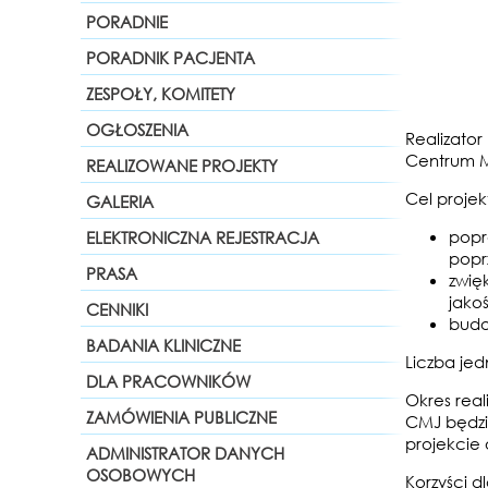
PORADNIE
PORADNIK PACJENTA
ZESPOŁY, KOMITETY
OGŁOSZENIA
Realizator
Centrum M
REALIZOWANE PROJEKTY
Cel projek
GALERIA
popr
ELEKTRONICZNA REJESTRACJA
popr
PRASA
zwię
jakoś
CENNIKI
budo
BADANIA KLINICZNE
Liczba jed
DLA PRACOWNIKÓW
Okres reali
ZAMÓWIENIA PUBLICZNE
CMJ będzie
projekcie
ADMINISTRATOR DANYCH
OSOBOWYCH
Korzyści dl