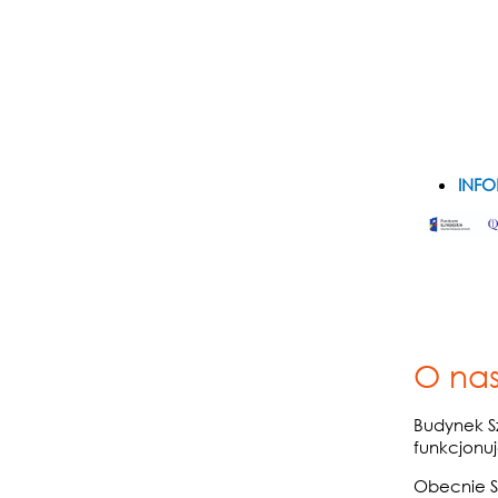
INFO
O na
Budynek Sz
funkcjonu
Obecnie S