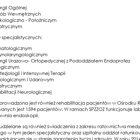
rgii Ogólnej
ób Wewnętrznych
kologiczno - Położniczym
atrycznym
u
specjalistycznych:
atologicznym
ynolaryngologicznym
urgii Urazowo- Ortopedycznej z Pododdziałem Endoprotez
ogicznym
ezjologii i Intensywnej Terapii
ologicznym i Udarowym
atrycznym
ilitacji Neurologicznej
 prowadzona jest również rehabilitacja pacjentów w Ośrodku Re
owanych jest 1594 pacjentów. W ramach SPZZOZ funkcjonuje la
ownia endoskopii.
 udzielane są również świadczenia z zakresu ratownictwa medy
o w tym jeden specjalistyczny oraz szpitalny oddział ratunk
jdującym się w stanie zagrożenia życia i zdrowia. W roku 201