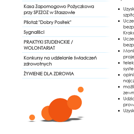
Kasa Zapomogowo Pożyczkowa
Uzys
przy SPZZOZ w Staszowie
szpit
Ucze
Pilotaż "Dobry Posiłek"
bezp
Sygnaliści
Krak
Uczes
PRAKTYKI STUDENCKIE /
bezp
WOLONTARIAT
Moni
proj
Konkursy na udzielanie świadczeń
tele
zdrowotnych
syst
ŻYWIENIE DLA ZDROWIA
opin
najc
możl
zewn
Udzi
prow
Uzys