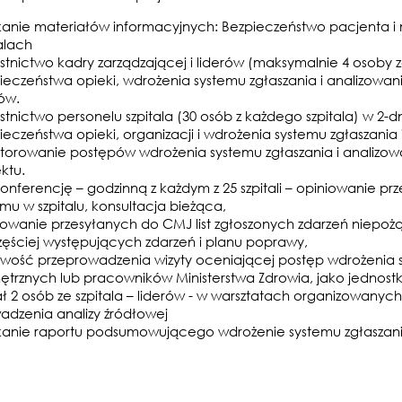
kanie materiałów informacyjnych: Bezpieczeństwo pacjenta 
alach
stnictwo kadry zarządzającej i liderów (maksymalnie 4 osoby z
ieczeństwa opieki, wdrożenia systemu zgłaszania i analizowa
ów.
tnictwo personelu szpitala (30 osób z każdego szpitala) w 2-dn
ieczeństwa opieki, organizacji i wdrożenia systemu zgłaszani
torowanie postępów wdrożenia systemu zgłaszania i analizowa
ektu.
konferencję – godzinną z każdym z 25 szpitali – opiniowanie 
emu w szpitalu, konsultacja bieżąca,
iowanie przesyłanych do CMJ list zgłoszonych zdarzeń niepo
zęściej występujących zdarzeń i planu poprawy,
iwość przeprowadzenia wizyty oceniającej postęp wdrożenia 
ętrznych lub pracowników Ministerstwa Zdrowia, jako jednostki
ał 2 osób ze szpitala – liderów - w warsztatach organizowanyc
adzenia analizy źródłowej
kanie raportu podsumowującego wdrożenie systemu zgłaszani