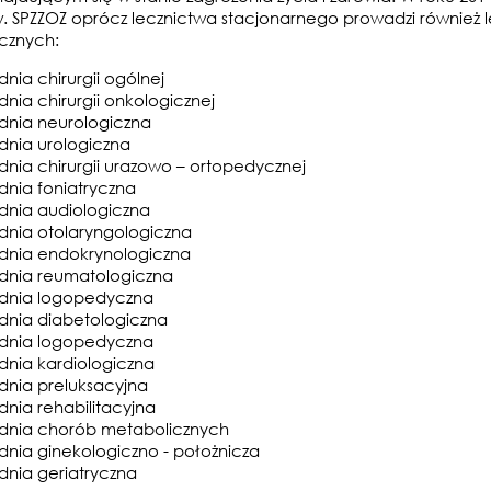
. SPZZOZ oprócz lecznictwa stacjonarnego prowadzi również 
ycznych:
nia chirurgii ogólnej
dnia chirurgii onkologicznej
dnia neurologiczna
dnia urologiczna
dnia chirurgii urazowo – ortopedycznej
dnia foniatryczna
dnia audiologiczna
dnia otolaryngologiczna
dnia endokrynologiczna
dnia reumatologiczna
dnia logopedyczna
dnia diabetologiczna
dnia logopedyczna
dnia kardiologiczna
dnia preluksacyjna
dnia rehabilitacyjna
dnia chorób metabolicznych
dnia ginekologiczno - położnicza
dnia geriatryczna