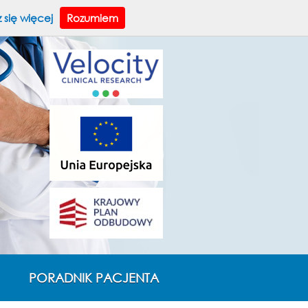
A
A
ksz tekst:
A
WERSJA DLA NIEDOWIDZĄCYCH
 się więcej
Rozumiem
PORADNIK PACJENTA