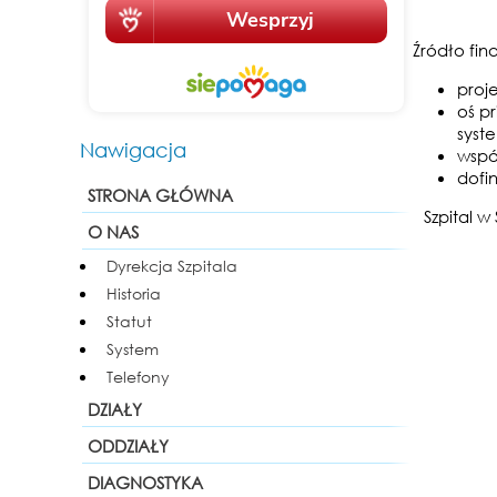
Źródło fin
proj
oś p
syst
Nawigacja
wspó
dofin
STRONA GŁÓWNA
Szpital w
O NAS
Dyrekcja Szpitala
Historia
Statut
System
Telefony
DZIAŁY
ODDZIAŁY
DIAGNOSTYKA