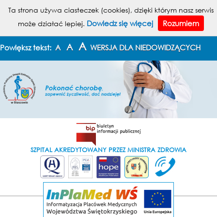
MENU
Ta strona używa ciasteczek (cookies), dzięki którym nasz serwis
Dowiedz się więcej
Rozumiem
może działać lepiej.
KONTAKT
MAPA STRONY
A
A
Powiększ tekst:
A
WERSJA DLA NIEDOWIDZĄCYCH
SZPITAL AKREDYTOWANY PRZEZ MINISTRA ZDROWIA