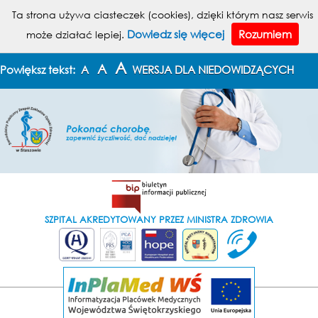
MENU
Ta strona używa ciasteczek (cookies), dzięki którym nasz serwis
Dowiedz się więcej
Rozumiem
może działać lepiej.
KONTAKT
MAPA STRONY
A
A
Powiększ tekst:
A
WERSJA DLA NIEDOWIDZĄCYCH
SZPITAL AKREDYTOWANY PRZEZ MINISTRA ZDROWIA