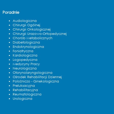
Poradnie
Audiologiczna
Chirurgii Ogólnej
Chirurgii Onkologicznej
Chirurgii Urazowo-Ortopedycznej
Chorób Metabolicznych
Diabetologiczna
Endokrynologiczna
Foniatryczna
Kardiologiczna
Logopedyczna
Medycyny Pracy
Neurologiczna
Otorynolaryngologiczna
Ośrodek Rehabilitacji Dziennej
Polożniczo - Ginekologiczna
Preluksacyjna
Rehabilitacyjna
Reumatologiczna
Urologiczna