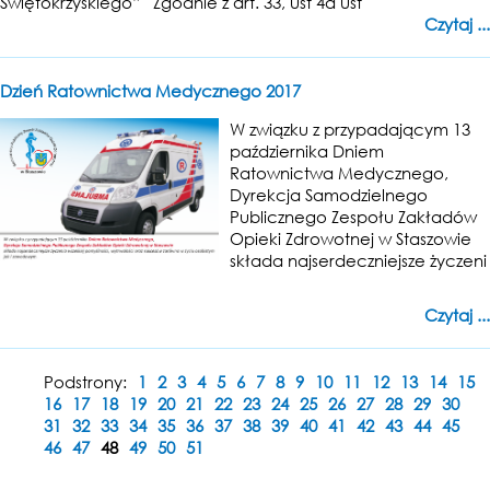
Świętokrzyskiego” Zgodnie z art. 33, ust 4a ust
Czytaj ...
Dzień Ratownictwa Medycznego 2017
W związku z przypadającym 13
października Dniem
Ratownictwa Medycznego,
Dyrekcja Samodzielnego
Publicznego Zespołu Zakładów
Opieki Zdrowotnej w Staszowie
składa najserdeczniejsze życzeni
Czytaj ...
Podstrony:
1
2
3
4
5
6
7
8
9
10
11
12
13
14
15
16
17
18
19
20
21
22
23
24
25
26
27
28
29
30
31
32
33
34
35
36
37
38
39
40
41
42
43
44
45
46
47
48
49
50
51