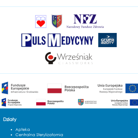
Działy
Apteka
Centralna Sterylizatornia