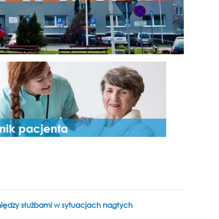
iędzy służbami w sytuacjach nagłych