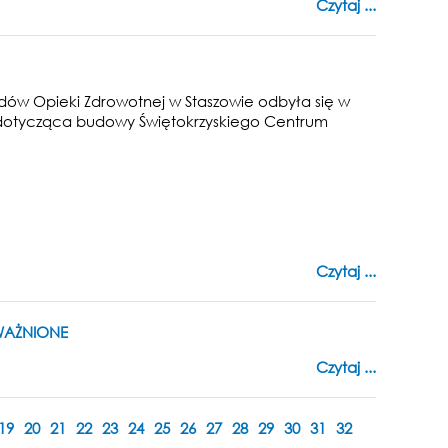
Czytaj ...
ów Opieki Zdrowotnej w Staszowie odbyła się w
a dotycząca budowy Świętokrzyskiego Centrum
Czytaj ...
EWAŻNIONE
Czytaj ...
19
20
21
22
23
24
25
26
27
28
29
30
31
32