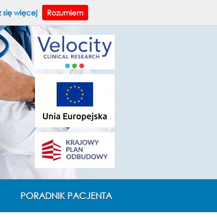
A
A
ksz tekst:
A
WERSJA DLA NIEDOWIDZĄCYCH
 się więcej
Rozumiem
PORADNIK PACJENTA