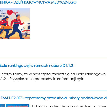
IERNIKA - DZIEŃ RATOWNICTWA MEDYCZNEGO
 liście rankingowej w ramach naboru D1.1.2
 informujemy, że w nasz szpital znalazł się na liście rankin
1.2 – Przyspieszenie procesów transformacji cyfr
FAST HEROES - zapraszamy przedszkola i szkoły podstawowe d
Udar mózgu jest drugą najczęstszą przyczy