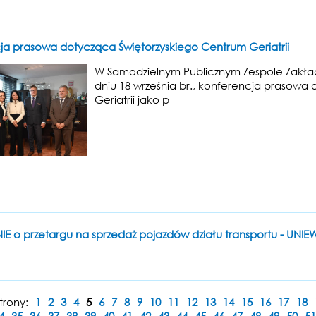
ja prasowa dotycząca Świętorzyskiego Centrum Geriatrii
W Samodzielnym Publicznym Zespole Zakład
dniu 18 września br., konferencja prasow
Geriatrii jako p
E o przetargu na sprzedaż pojazdów działu transportu - UNI
trony:
1
2
3
4
5
6
7
8
9
10
11
12
13
14
15
16
17
18