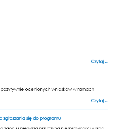
Czytaj ...
gowej pozytywnie ocenionych wniosków w ramach
Czytaj ...
o zgłaszania się do programu
ną zgonu i pierwszą przyczyną niesprawności wśród