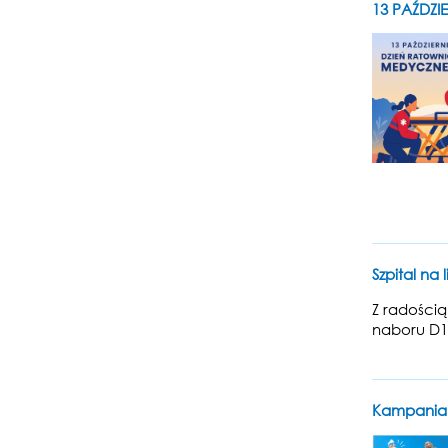
13 PAŹDZ
Szpital na
Z radością
naboru D1.
Kampania 