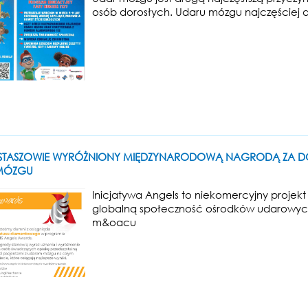
osób dorosłych. Udaru mózgu najczęściej d
 STASZOWIE WYRÓŻNIONY MIĘDZYNARODOWĄ NAGRODĄ ZA D
MÓZGU
Inicjatywa Angels to niekomercyjny projek
globalną społeczność ośrodków udarowych 
m&oacu